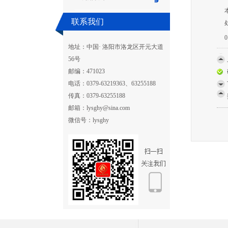
联系我们
0
地址：中国· 洛阳市洛龙区开元大道
56号
邮编：471023
电话：0379-63219363、63255188
传真：0379-63255188
邮箱：lysghy@sina.com
微信号：lysghy