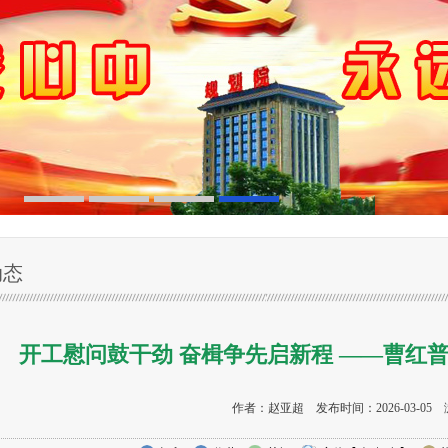
动态
开工慰问鼓干劲 奋楫争先启新程 ——曹红
作者：赵亚超 发布时间：2026-03-05 