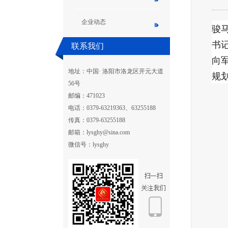
企业动态
骏
书
联系我们
向
地址：中国· 洛阳市洛龙区开元大道
规
56号
邮编：471023
电话：0379-63219363、63255188
传真：0379-63255188
邮箱：lysghy@sina.com
微信号：lysghy