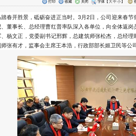
打印
收藏
关闭
字体【
大
中
小
】
马踏春开胜景，砥砺奋进正当时。3月2日，公司迎来春节
记、董事长、总经理曹红普率队深入各单位，向全体返岗
军、杨文正，党委副书记邢辉，总建筑师张松杰，总经理
划师张有才，监事会主席王本浩，行政部部长姬卫民等公